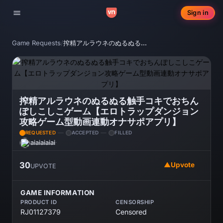
Sign in
Toggle navigation
Game Requests
/
搾精アルラウネのぬるぬる触手コキでおちんぽしこしこゲーム【エロトラップダンジョン攻略ゲーム型動画連動オナサポアプリ】
搾精アルラウネのぬるぬる触手コキでおちん
ぽしこしこゲーム【エロトラップダンジョン
攻略ゲーム型動画連動オナサポアプリ】
REQUESTED
ACCEPTED
FILLED
aiaiaiaiai
·
30
▲
Upvote
UPVOTE
GAME INFORMATION
PRODUCT ID
CENSORSHIP
RJ01127379
Censored